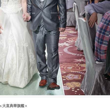
y in 大直典華旗艦
+