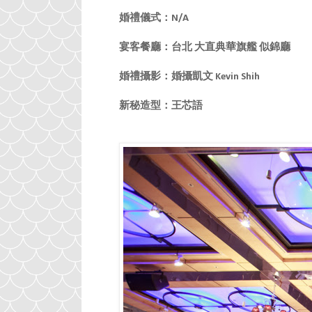
婚禮儀式：N/A
宴客餐廳：台北
大直典華旗艦
似錦廳
婚禮攝影：婚攝凱文 Kevin Shih
新秘造型：王芯語