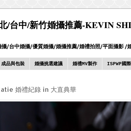
台中/新竹婚攝推薦-KEVIN SHIH 
攝/台中婚攝/優質婚攝/婚攝推薦/婚禮拍照/平面攝影 /
成品與包裝
婚攝挑選建議
婚禮MV製作
ISPWP國
atie 婚禮紀錄 in 大直典華