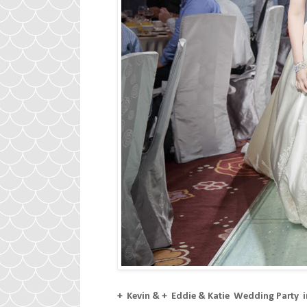
+ Kevin
&
+ Eddie
& Katie
Wedding Part