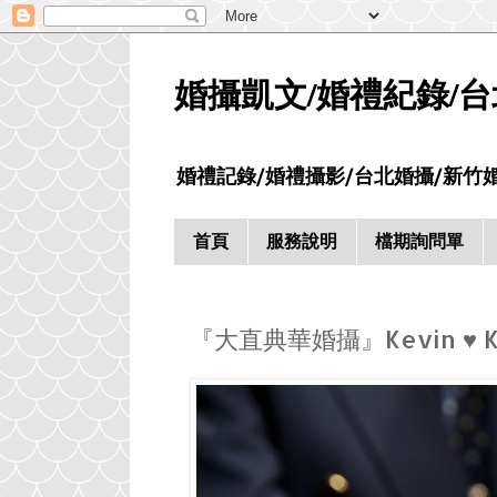
婚攝凱文/婚禮紀錄/台北/
婚禮記錄/婚禮攝影/台北婚攝/新竹婚
首頁
服務說明
檔期詢問單
『大直典華婚攝』Kevin ♥ K