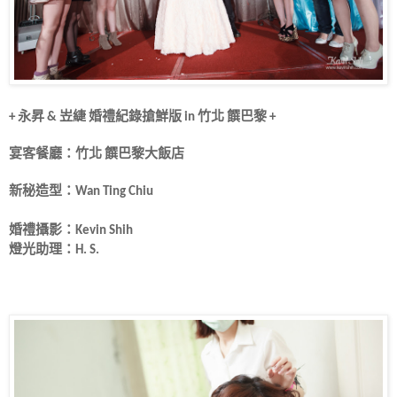
+ 永昇 &
岦緁
婚禮紀錄搶鮮版 in
竹北 饌巴黎
+
宴客餐廳：竹北 饌巴黎大飯店
新秘造型：
Wan Ting Chiu
婚禮攝影：Kevin Shih
燈光助理：H. S.